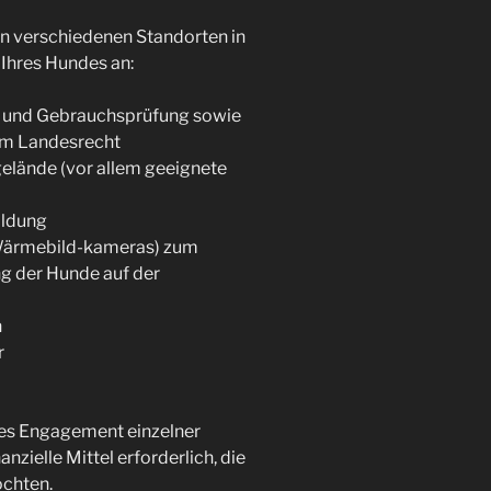
 verschiedenen Standorten in
 Ihres Hundes an:
s- und Gebrauchsprüfung sowie
em Landesrecht
elände (vor allem geeignete
ildung
 (Wärmebild-kameras) zum
ng der Hunde auf der
n
r
hes Engagement einzelner
nzielle Mittel erforderlich, die
öchten.